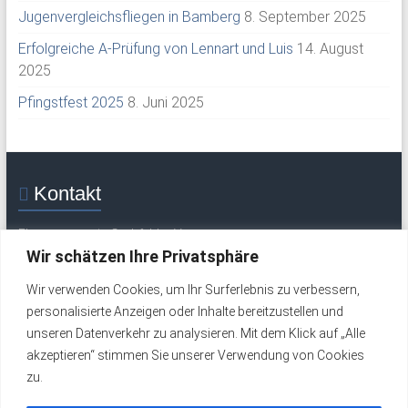
Jugenvergleichsfliegen in Bamberg
8. September 2025
Erfolgreiche A-Prüfung von Lennart und Luis
14. August
2025
Pfingstfest 2025
8. Juni 2025
Kontakt
Flugsportverein Grabfeld e. V.
Mittelweg 30
Wir schätzen Ihre Privatsphäre
97633 Saal / Saale
Wir verwenden Cookies, um Ihr Surferlebnis zu verbessern,
Tel.: +49 (0) 9762 277 (Flugplatz / Wochenende)
personalisierte Anzeigen oder Inhalte bereitzustellen und
Tel.: +49 (0) 9762 324 (werktags)
unseren Datenverkehr zu analysieren. Mit dem Klick auf „Alle
Email:
info@fsv-grabfeld.de
akzeptieren“ stimmen Sie unserer Verwendung von Cookies
zu.
Impressum
Datenschutzerklärung