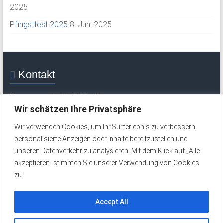
2025
Pfingstfest 2025
8. Juni 2025
Kontakt
Flugsportverein Grabfeld e. V.
Mittelweg 30
Wir schätzen Ihre Privatsphäre
97633 Saal / Saale
Wir verwenden Cookies, um Ihr Surferlebnis zu verbessern,
Tel.: +49 (0) 9762 277 (Flugplatz / Wochenende)
personalisierte Anzeigen oder Inhalte bereitzustellen und
Tel.: +49 (0) 9762 324 (werktags)
unseren Datenverkehr zu analysieren. Mit dem Klick auf „Alle
Email:
info@fsv-grabfeld.de
akzeptieren“ stimmen Sie unserer Verwendung von Cookies
zu.
Impressum
Datenschutzerklärung
Accept All