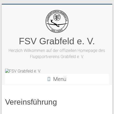
Zum
Inhalt
springen
FSV Grabfeld e. V.
Herzlich Willkommen auf der offiziellen Homepage des
Flugsportvereins Grabfeld e. V.
Menü
Vereinsführung