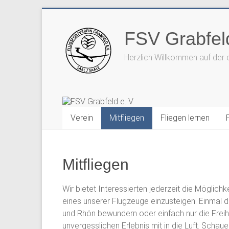
Zum
Inhalt
FSV Grabfeld
springen
Herzlich Willkommen auf der 
Verein
Mitfliegen
Fliegen lernen
Mitfliegen
Wir bietet Interessierten jederzeit die Möglich
eines unserer Flugzeuge einzusteigen. Einmal
und Rhön bewundern oder einfach nur die Freih
unvergesslichen Erlebnis mit in die Luft. Sch