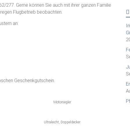
762/277. Gerne können Sie auch mit ihrer ganzen Familie
 regen Flugbetrieb beobachten.
stern an:
I
G
2
Fe
S
J
S
hübschen Geschenkgutschein.
E
A
P
Motorsegler
Ultraleicht, Doppeldecker