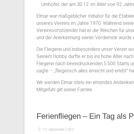
Umhöfer, der am 30.12. im Alter von 92 Jahre
Elmar war maßgeblicher Initiator für die Etabli
unseres Vereins im Jahre 1970. Während seiner 
Vereinsvorsitzender hat er die Weichen für uns
und der Anerkennung seiner Verdienste wurde 
Die Fliegerei und insbesondere unser Verein w
Seinem Hobby durfte er bis ins hohe Alter nac
Fliegerei nach beeindruckenden 5.500 Starts un
sagte – „fliegerisch alles erreicht und erlebt“ h
Wir werden Elmar stets ein ehrendes Andenken 
Mitgefühl gilt seiner Familie.
Ferienfliegen – Ein Tag als Pi
13. September 2025