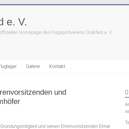
 e. V.
offiziellen Homepage des Flugsportvereins Grabfeld e. V.
Fluglager
Galerie
Kontakt
renvorsitzenden und
mhöfer
A
s
Te
n Gründungsmitglied und seinen Ehrenvorsitzenden Elmar