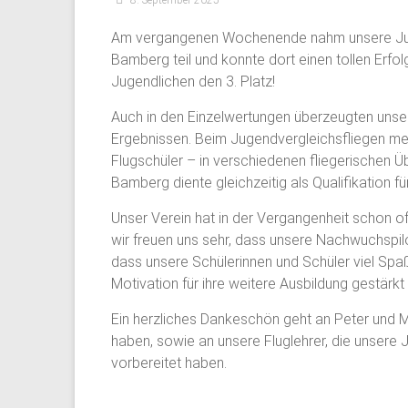
8. September 2025
Am vergangenen Wochenende nahm unsere Jug
Bamberg teil und konnte dort einen tollen Erfo
Jugendlichen den 3. Platz!
Auch in den Einzelwertungen überzeugten unser
Ergebnissen. Beim Jugendvergleichsfliegen mes
Flugschüler – in verschiedenen fliegerischen Ü
Bamberg diente gleichzeitig als Qualifikation f
Unser Verein hat in der Vergangenheit schon o
wir freuen uns sehr, dass unsere Nachwuchspilot
dass unsere Schülerinnen und Schüler viel Spa
Motivation für ihre weitere Ausbildung gestärkt
Ein herzliches Dankeschön geht an Peter und Ma
haben, sowie an unsere Fluglehrer, die unser
vorbereitet haben.