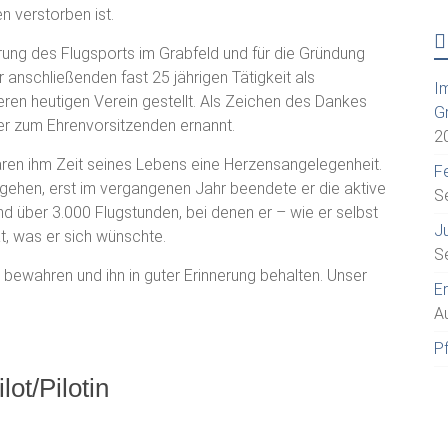
n verstorben ist.
erung des Flugsports im Grabfeld und für die Gründung
anschließenden fast 25 jährigen Tätigkeit als
I
eren heutigen Verein gestellt. Als Zeichen des Dankes
G
er zum Ehrenvorsitzenden ernannt.
2
aren ihm Zeit seines Lebens eine Herzensangelegenheit.
Fe
hgehen, erst im vergangenen Jahr beendete er die aktive
S
d über 3.000 Flugstunden, bei denen er – wie er selbst
J
at, was er sich wünschte.
S
bewahren und ihn in guter Erinnerung behalten. Unser
E
A
P
lot/Pilotin