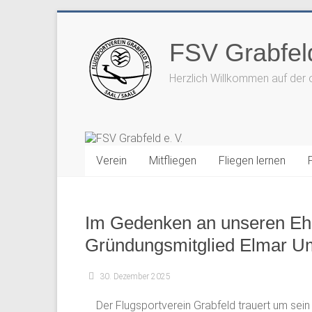
Zum
Inhalt
FSV Grabfeld
springen
Herzlich Willkommen auf der 
Verein
Mitfliegen
Fliegen lernen
Im Gedenken an unseren Eh
Gründungsmitglied Elmar U
30. Dezember 2025
Der Flugsportverein Grabfeld trauert um sei