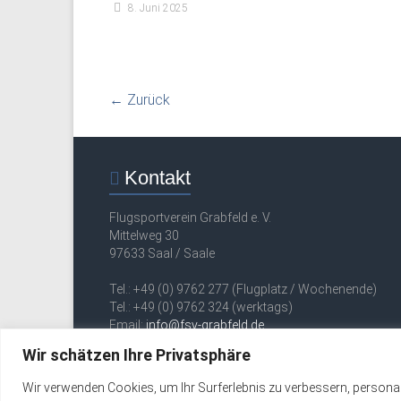
8. Juni 2025
← Zurück
Kontakt
Flugsportverein Grabfeld e. V.
Mittelweg 30
97633 Saal / Saale
Tel.: +49 (0) 9762 277 (Flugplatz / Wochenende)
Tel.: +49 (0) 9762 324 (werktags)
Email:
info@fsv-grabfeld.de
Wir schätzen Ihre Privatsphäre
Copyright © 2026
FSV Grabfeld e. V.
. Alle Rechte vorbehalten.
Wir verwenden Cookies, um Ihr Surferlebnis zu verbessern, personali