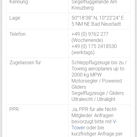
Kennung:
Segelfluggelände Am
Kreuzberg
Lage:
50°18’38“ N, 10°22’24“ E
5 NM NE Bad Neustadt
Telefon:
+49 (0) 9762 277
(Wochenende)
+49 (0) 175 2418530
(werktags)
Zugelassen für:
Schleppflugzeuge bis zu /
Towing aeroplanes up to
2000 kg MPW
Motorsegler / Powered
Gliders
Segelflugzeuge / Gliders
Ultraleicht / Ultralight
PPR:
Ja, PPR für alle Nicht-
Mitglieder. Anfragen
bevorzugt bitte mit
V-
Tower
oder bei
kurzfristiger Anfrage per