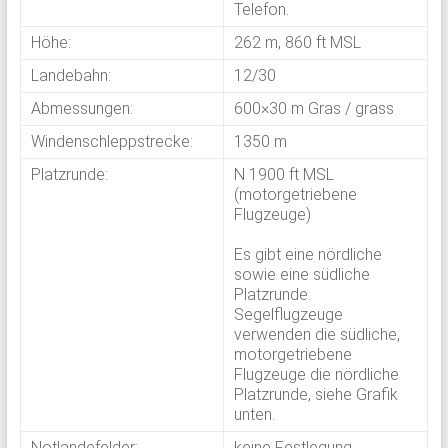
Telefon.
Höhe:
262 m, 860 ft MSL
Landebahn:
12/30
Abmessungen:
600×30 m Gras / grass
Windenschleppstrecke:
1350 m
Platzrunde:
N 1900 ft MSL
(motorgetriebene
Flugzeuge)
Es gibt eine nördliche
sowie eine südliche
Platzrunde.
Segelflugzeuge
verwenden die südliche,
motorgetriebene
Flugzeuge die nördliche
Platzrunde, siehe Grafik
unten.
Notlandefelder:
keine Festlegung