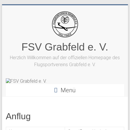
Zum
Inhalt
springen
FSV Grabfeld e. V.
Herzlich Willkommen auf der offiziellen Homepage des
Flugsportvereins Grabfeld e. V.
Menü
Anflug