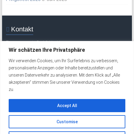
Kontakt
Flugsportverein Grabfeld e. V.
Mittelweg 30
Wir schätzen Ihre Privatsphäre
97633 Saal / Saale
Wir verwenden Cookies, um Ihr Surferlebnis zu verbessern,
Tel.: +49 (0) 9762 277 (Flugplatz / Wochenende)
personalisierte Anzeigen oder Inhalte bereitzustellen und
Tel.: +49 (0) 9762 324 (werktags)
unseren Datenverkehr zu analysieren. Mit dem Klick auf „Alle
Email:
info@fsv-grabfeld.de
akzeptieren“ stimmen Sie unserer Verwendung von Cookies
zu.
Impressum
Datenschutzerklärung
Accept All
Customise
Copyright © 2026
FSV Grabfeld e. V.
. Alle Rechte vorbehalten.