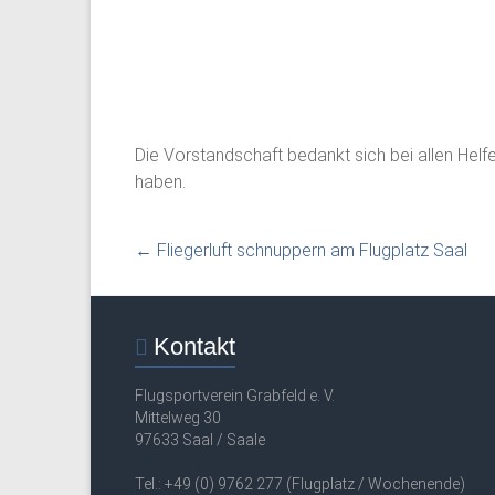
Die Vorstandschaft bedankt sich bei allen Helf
haben.
←
Fliegerluft schnuppern am Flugplatz Saal
Kontakt
Flugsportverein Grabfeld e. V.
Mittelweg 30
97633 Saal / Saale
Tel.: +49 (0) 9762 277 (Flugplatz / Wochenende)