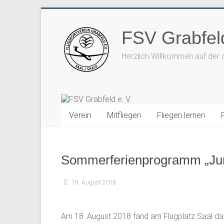
Zum
Inhalt
FSV Grabfeld
springen
Herzlich Willkommen auf der 
Verein
Mitfliegen
Fliegen lernen
Sommerferienprogramm „Juni
19. August 2018
Am 18. August 2018 fand am Flugplatz Saal d