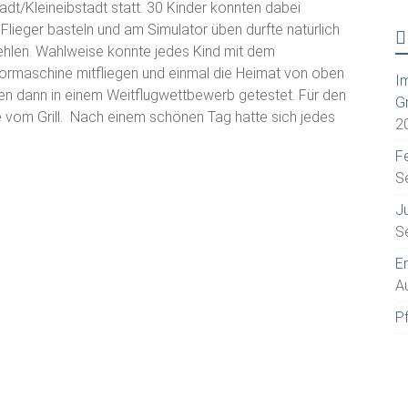
t/Kleineibstadt statt. 30 Kinder konnten dabei
n Flieger basteln und am Simulator üben durfte natürlich
fehlen. Wahlweise konnte jedes Kind mit dem
ormaschine mitfliegen und einmal die Heimat von oben
I
den dann in einem Weitflugwettbewerb getestet. Für den
G
vom Grill. Nach einem schönen Tag hatte sich jedes
2
Fe
S
J
S
E
A
P