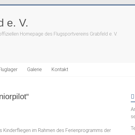
 e. V.
offiziellen Homepage des Flugsportvereins Grabfeld e. V.
Fluglager
Galerie
Kontakt
orpilot“
A
s
Te
as Kinderfliegen im Rahmen des Ferienprogramms der