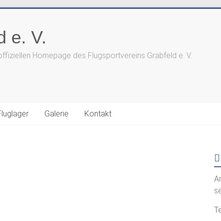
 e. V.
offiziellen Homepage des Flugsportvereins Grabfeld e. V.
Fluglager
Galerie
Kontakt
A
s
Te