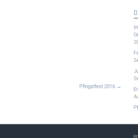
I
G
2
Fe
S
J
S
Pfingstfest 2016
→
E
A
P
I