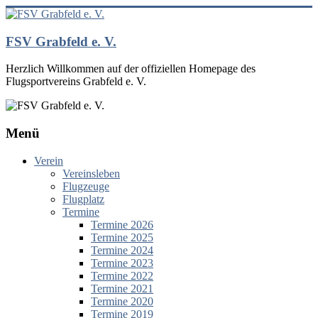
Zum
Inhalt
springen
FSV Grabfeld e. V.
Herzlich Willkommen auf der offiziellen Homepage des
Flugsportvereins Grabfeld e. V.
Menü
Verein
Vereinsleben
Flugzeuge
Flugplatz
Termine
Termine 2026
Termine 2025
Termine 2024
Termine 2023
Termine 2022
Termine 2021
Termine 2020
Termine 2019