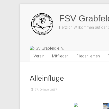
Zum
Inhalt
FSV Grabfeld
springen
Herzlich Willkommen auf der 
Verein
Mitfliegen
Fliegen lernen
Alleinflüge
27. Oktober 2017