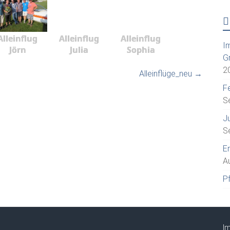
Alleinflug
Alleinflug
Alleinflug
I
Jörn
Julia
Sophia
G
2
Alleinflüge_neu
→
Fe
S
J
S
E
A
P
I