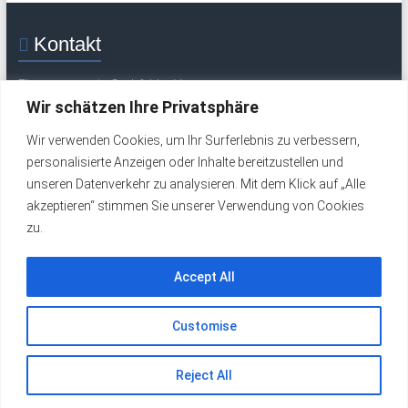
Kontakt
Flugsportverein Grabfeld e. V.
Mittelweg 30
Wir schätzen Ihre Privatsphäre
97633 Saal / Saale
Wir verwenden Cookies, um Ihr Surferlebnis zu verbessern,
Tel.: +49 (0) 9762 277 (Flugplatz / Wochenende)
personalisierte Anzeigen oder Inhalte bereitzustellen und
Tel.: +49 (0) 9762 324 (werktags)
unseren Datenverkehr zu analysieren. Mit dem Klick auf „Alle
Email:
info@fsv-grabfeld.de
akzeptieren“ stimmen Sie unserer Verwendung von Cookies
zu.
Impressum
Datenschutzerklärung
Accept All
Customise
Copyright © 2026
FSV Grabfeld e. V.
. Alle Rechte vorbehalten.
Reject All
Theme:
Accelerate
von ThemeGrill. Präsentiert von
WordPress
.