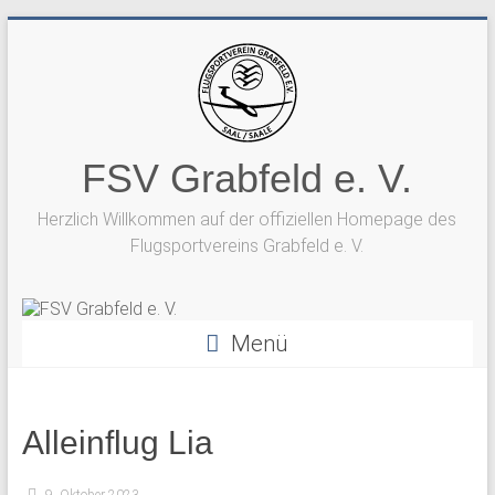
Zum
Inhalt
springen
FSV Grabfeld e. V.
Herzlich Willkommen auf der offiziellen Homepage des
Flugsportvereins Grabfeld e. V.
Menü
Alleinflug Lia