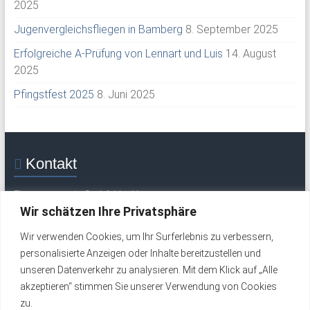
2025
Jugenvergleichsfliegen in Bamberg
8. September 2025
Erfolgreiche A-Prüfung von Lennart und Luis
14. August
2025
Pfingstfest 2025
8. Juni 2025
Kontakt
Flugsportverein Grabfeld e. V.
Mittelweg 30
Wir schätzen Ihre Privatsphäre
97633 Saal / Saale
Wir verwenden Cookies, um Ihr Surferlebnis zu verbessern,
Tel.: +49 (0) 9762 277 (Flugplatz / Wochenende)
personalisierte Anzeigen oder Inhalte bereitzustellen und
Tel.: +49 (0) 9762 324 (werktags)
unseren Datenverkehr zu analysieren. Mit dem Klick auf „Alle
Email:
info@fsv-grabfeld.de
akzeptieren“ stimmen Sie unserer Verwendung von Cookies
zu.
Impressum