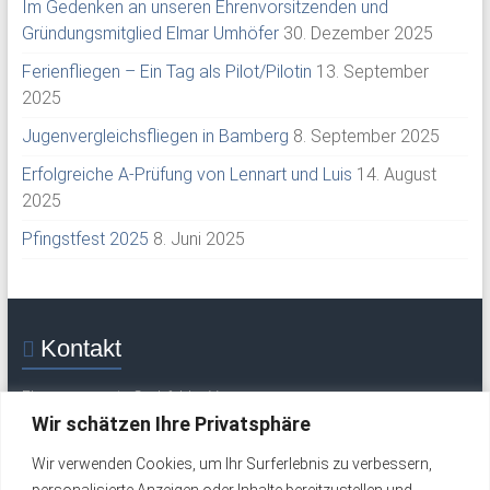
Im Gedenken an unseren Ehrenvorsitzenden und
Gründungsmitglied Elmar Umhöfer
30. Dezember 2025
Ferienfliegen – Ein Tag als Pilot/Pilotin
13. September
2025
Jugenvergleichsfliegen in Bamberg
8. September 2025
Erfolgreiche A-Prüfung von Lennart und Luis
14. August
2025
Pfingstfest 2025
8. Juni 2025
Kontakt
Flugsportverein Grabfeld e. V.
Mittelweg 30
Wir schätzen Ihre Privatsphäre
97633 Saal / Saale
Wir verwenden Cookies, um Ihr Surferlebnis zu verbessern,
Tel.: +49 (0) 9762 277 (Flugplatz / Wochenende)
personalisierte Anzeigen oder Inhalte bereitzustellen und