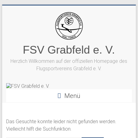
Zum
Inhalt
springen
FSV Grabfeld e. V.
Herzlich Willkommen auf der offiziellen Homepage des
Flugsportvereins Grabfeld e. V.
Menü
Das Gesuchte konnte leider nicht gefunden werden.
Vielleicht hilft die Suchfunktion.