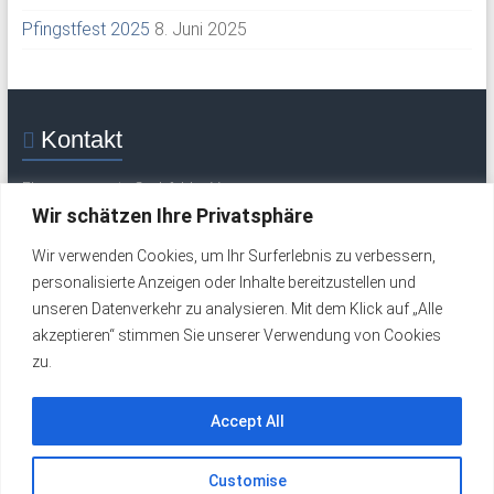
Pfingstfest 2025
8. Juni 2025
Kontakt
Flugsportverein Grabfeld e. V.
Mittelweg 30
Wir schätzen Ihre Privatsphäre
97633 Saal / Saale
Wir verwenden Cookies, um Ihr Surferlebnis zu verbessern,
Tel.: +49 (0) 9762 277 (Flugplatz / Wochenende)
personalisierte Anzeigen oder Inhalte bereitzustellen und
Tel.: +49 (0) 9762 324 (werktags)
unseren Datenverkehr zu analysieren. Mit dem Klick auf „Alle
Email:
info@fsv-grabfeld.de
akzeptieren“ stimmen Sie unserer Verwendung von Cookies
zu.
Impressum
Datenschutzerklärung
Accept All
Customise