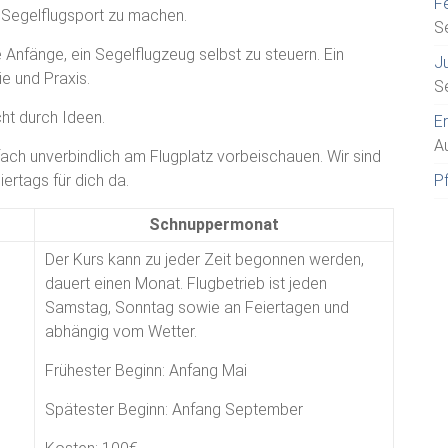
Fe
m Segelflugsport zu machen.
S
e Anfänge, ein Segelflugzeug selbst zu steuern. Ein
J
ie und Praxis.
S
cht durch Ideen.
E
A
fach unverbindlich am Flugplatz vorbeischauen. Wir sind
rtags für dich da.
P
Schnuppermonat
Der Kurs kann zu jeder Zeit begonnen werden,
dauert einen Monat. Flugbetrieb ist jeden
Samstag, Sonntag sowie an Feiertagen und
abhängig vom Wetter.
Frühester Beginn:
Anfang Mai
Spätester Beginn:
Anfang September