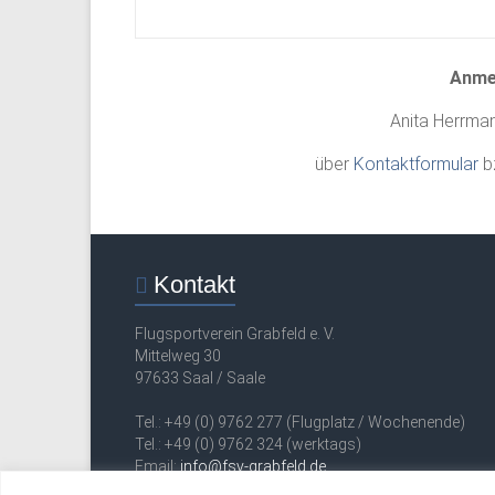
Anme
Anita Herrman
über
Kontaktformular
b
Kontakt
Flugsportverein Grabfeld e. V.
Mittelweg 30
97633 Saal / Saale
Tel.: +49 (0) 9762 277 (Flugplatz / Wochenende)
Tel.: +49 (0) 9762 324 (werktags)
Email:
info@fsv-grabfeld.de