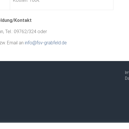
Kosten: 100€
ldung/Kontakt
n, Tel.: 09762/324 oder
zw. Email an
info@fsv-grabfeld.de
I
Da