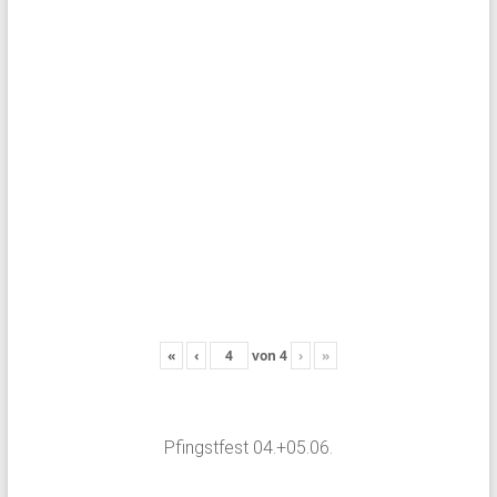
«
‹
von
4
›
»
Pfingstfest 04.+05.06.