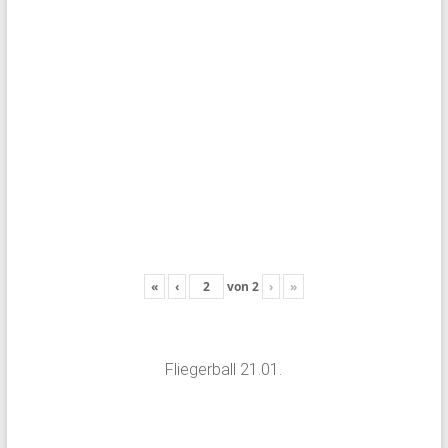
«
‹
von
2
›
»
Fliegerball 21.01.