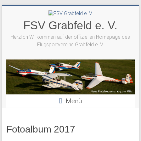
Zum
Inhalt
springen
FSV Grabfeld e. V.
Herzlich Willkommen auf der offiziellen Homepage des
Flugsportvereins Grabfeld e. V.
Menü
Fotoalbum 2017