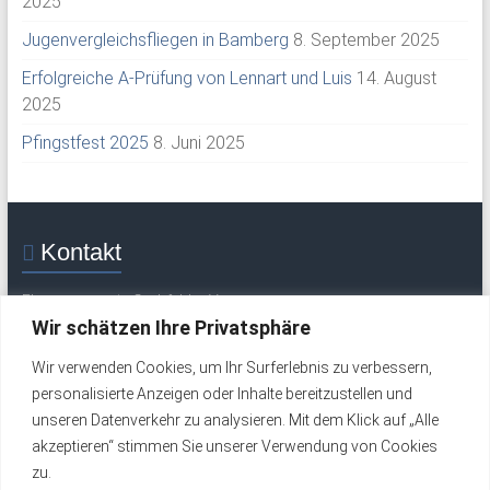
2025
Jugenvergleichsfliegen in Bamberg
8. September 2025
Erfolgreiche A-Prüfung von Lennart und Luis
14. August
2025
Pfingstfest 2025
8. Juni 2025
Kontakt
Flugsportverein Grabfeld e. V.
Mittelweg 30
Wir schätzen Ihre Privatsphäre
97633 Saal / Saale
Wir verwenden Cookies, um Ihr Surferlebnis zu verbessern,
Tel.: +49 (0) 9762 277 (Flugplatz / Wochenende)
personalisierte Anzeigen oder Inhalte bereitzustellen und
Tel.: +49 (0) 9762 324 (werktags)
unseren Datenverkehr zu analysieren. Mit dem Klick auf „Alle
Email:
info@fsv-grabfeld.de
akzeptieren“ stimmen Sie unserer Verwendung von Cookies
zu.
Impressum