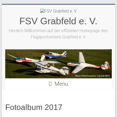
Zum
Inhalt
springen
FSV Grabfeld e. V.
Herzlich Willkommen auf der offiziellen Homepage des
Flugsportvereins Grabfeld e. V.
Menü
Fotoalbum 2017