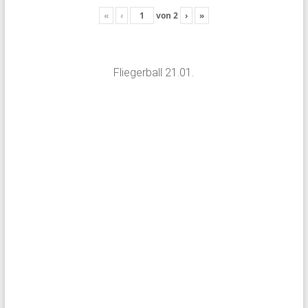
«
‹
von
2
›
»
Fliegerball 21.01.