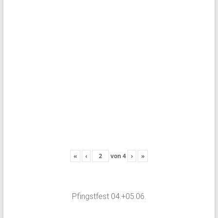
«
‹
von
4
›
»
Pfingstfest 04.+05.06.