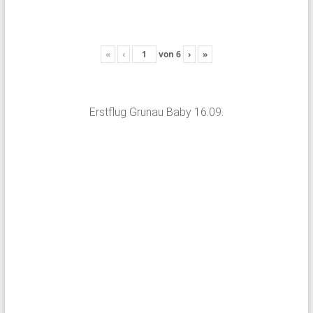
«
‹
von
6
›
»
Erstflug Grunau Baby 16.09.