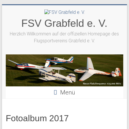
Zum
Inhalt
springen
FSV Grabfeld e. V.
Herzlich Willkommen auf der offiziellen Homepage des
Flugsportvereins Grabfeld e. V.
Menü
Fotoalbum 2017