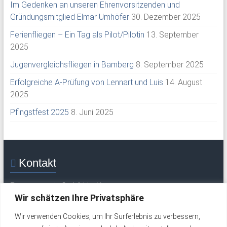
Im Gedenken an unseren Ehrenvorsitzenden und
Gründungsmitglied Elmar Umhöfer
30. Dezember 2025
Ferienfliegen – Ein Tag als Pilot/Pilotin
13. September
2025
Jugenvergleichsfliegen in Bamberg
8. September 2025
Erfolgreiche A-Prüfung von Lennart und Luis
14. August
2025
Pfingstfest 2025
8. Juni 2025
Kontakt
Flugsportverein Grabfeld e. V.
Mittelweg 30
Wir schätzen Ihre Privatsphäre
97633 Saal / Saale
Wir verwenden Cookies, um Ihr Surferlebnis zu verbessern,
Tel.: +49 (0) 9762 277 (Flugplatz / Wochenende)