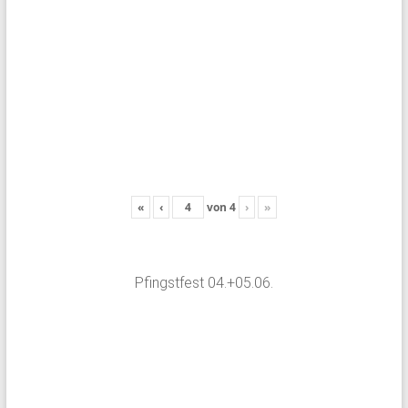
«
‹
von
4
›
»
Pfingstfest 04.+05.06.