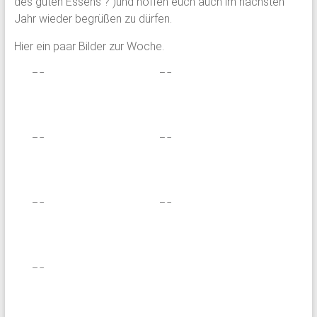
des guten Essens
?
)und hoffen euch auch im nächsten
Jahr wieder begrüßen zu dürfen.
Hier ein paar Bilder zur Woche.