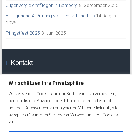
Jugenvergleichsfliegen in Bamberg
8. September 2025
Erfolgreiche A-Prüfung von Lennart und Luis
14. August
2025
Pfingstfest 2025
8. Juni 2025
Kontakt
Flugsportverein Grabfeld e. V.
Mittelweg 30
Wir schätzen Ihre Privatsphäre
97633 Saal / Saale
Wir verwenden Cookies, um Ihr Surferlebnis zu verbessern,
Tel.: +49 (0) 9762 277 (Flugplatz / Wochenende)
personalisierte Anzeigen oder Inhalte bereitzustellen und
Tel.: +49 (0) 9762 324 (werktags)
unseren Datenverkehr zu analysieren. Mit dem Klick auf „Alle
Email:
info@fsv-grabfeld.de
akzeptieren“ stimmen Sie unserer Verwendung von Cookies
zu.
Impressum
Datenschutzerklärung