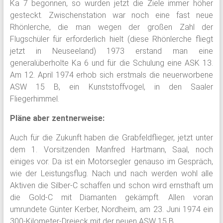
Ka 7 begonnen, so wurden jetzt die Ziele immer höher
gesteckt. Zwischenstation war noch eine fast neue
Rhönlerche, die man wegen der großen Zahl der
Flugschüler für erforderlich hielt (diese Rhönlerche fliegt
jetzt in Neuseeland) 1973 erstand man eine
generalüberholte Ka 6 und für die Schulung eine ASK 13.
Am 12. April 1974 erhob sich erstmals die neuerworbene
ASW 15 B, ein Kunststoffvogel, in den Saaler
Fliegerhimmel.
Pläne aber zentnerweise:
Auch für die Zukunft haben die Grabfeldflieger, jetzt unter
dem 1. Vorsitzenden Manfred Hartmann, Saal, noch
einiges vor. Da ist ein Motorsegler genauso im Gespräch,
wie der Leistungsflug. Nach und nach werden wohl alle
Aktiven die Silber-C schaffen und schon wird ernsthaft um
die Gold-C mit Diamanten gekämpft. Allen voran
umrundete Günter Kerber, Nordheim, am 23. Juni 1974 ein
300-Kilometer-Dreieck mit der neuen ASW 15 B.