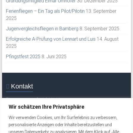
Gründungsmitglied Elmar Umhöfer
30. Dezember 2025
Ferienfliegen – Ein Tag als Pilot/Pilotin
13. September
2025
Jugenvergleichsfliegen in Bamberg
8. September 2025
Erfolgreiche A-Prüfung von Lennart und Luis
14. August
2025
Pfingstfest 2025
8. Juni 2025
Kontakt
Flugsportverein Grabfeld e. V.
Mittelweg 30
Wir schätzen Ihre Privatsphäre
97633 Saal / Saale
Wir verwenden Cookies, um Ihr Surferlebnis zu verbessern,
Tel.: +49 (0) 9762 277 (Flugplatz / Wochenende)
personalisierte Anzeigen oder Inhalte bereitzustellen und
Tel.: +49 (0) 9762 324 (werktags)
unseren Datenverkehr zu analysieren. Mit dem Klick auf „Alle