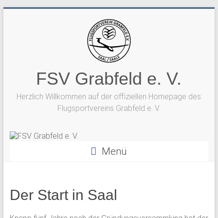
Zum
Inhalt
springen
FSV Grabfeld e. V.
Herzlich Willkommen auf der offiziellen Homepage des
Flugsportvereins Grabfeld e. V.
Menü
Der Start in Saal