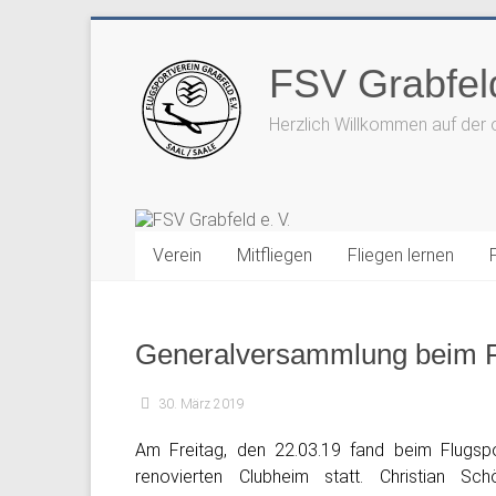
Zum
Inhalt
FSV Grabfeld
springen
Herzlich Willkommen auf der 
Verein
Mitfliegen
Fliegen lernen
Generalversammlung beim 
30. März 2019
Am Freitag, den 22.03.19 fand beim Flugspor
renovierten Clubheim statt. Christian Sc