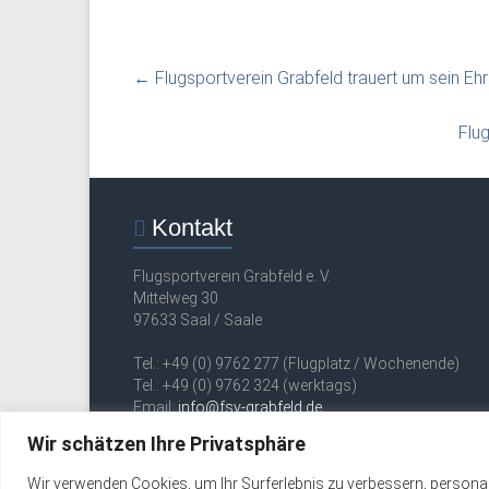
←
Flugsportverein Grabfeld trauert um sein Eh
Flu
Kontakt
Flugsportverein Grabfeld e. V.
Mittelweg 30
97633 Saal / Saale
Tel.: +49 (0) 9762 277 (Flugplatz / Wochenende)
Tel.: +49 (0) 9762 324 (werktags)
Email:
info@fsv-grabfeld.de
Wir schätzen Ihre Privatsphäre
Copyright © 2026
FSV Grabfeld e. V.
. Alle Rechte vorbehalten.
Wir verwenden Cookies, um Ihr Surferlebnis zu verbessern, personali