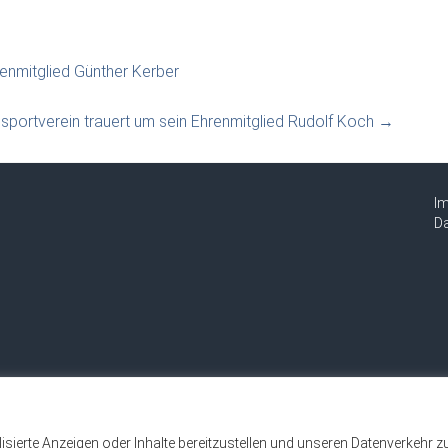
renmitglied Günther Kerber
gsportverein trauert um sein Ehrenmitglied Rudolf Koch
→
I
Da
sierte Anzeigen oder Inhalte bereitzustellen und unseren Datenverkehr z