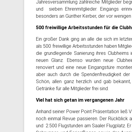
Jahresversammlung zahlreiche Mitglieder begrü
und sieben Ehrenmitglieder. Eingangs erin
besonders an
Günther Kerber
, der vor wenigen
500 freiwillige Arbeitsstunden für die Clu
Ein großer Dank ging an alle die sich im letzt
als 500 freiwillige Arbeitsstunden haben Mitgl
die grundlegende Sanierung ihres Clubheims in
neuen Glanz. Ebenso wurden neue Clubheim
renoviert und eine neue Eingangstüre montiert
aber auch durch die Spendenfreudigkeit der a
Schön, allen ganz herzlich und gab bekann
Getränke für alle Mitglieder frei sind.
Viel hat sich getan im vergangenen Jahr
Anhand seiner Power Point Präsentation ließ V
noch einmal Revue passieren. Der Rückblick a
und 2.500 Flugstunden am Saaler Flugplatz. Er 