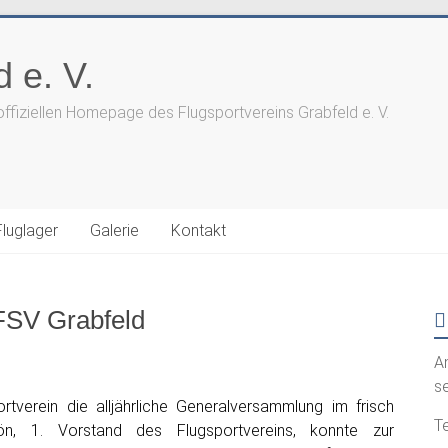
 e. V.
offiziellen Homepage des Flugsportvereins Grabfeld e. V.
Fluglager
Galerie
Kontakt
FSV Grabfeld
A
s
tverein die alljährliche Generalversammlung im frisch
Te
hön, 1. Vorstand des Flugsportvereins, konnte zur