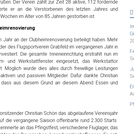
ßen. Der Verein zählt zur Zeit 28 aktive, 112 fördernde
nerte er an die Verstorbenen des letzten Jahres und
 Wochen im Alter von 85 Jahren gestorben ist.
I
bheimrenovierung
G
en Jahr an der Clubheimrenovierung beteiligt haben. Mehr
2
ieder des Flugsportverein Grabfeld im vergangenen Jahr in
Fe
vestiert. Die gesamte Inneneinrichtung erstrahlt nun im
S
- und Werkstattfenster eingesetzt, das Werkstattor
. Möglich wurde dies alles durch freiwillige Leistungen
J
ktiven und passiven Mitglieder. Dafür dankte Christian
S
t, dass aus diesem Grund an diesem Abend Essen und
E
A
P
orsitzender Christian Schön das abgelaufene Vereinsjahr
uf die vergangene Saision offenbarte rund 2.300 Starts
erinnerte an das Pfingstfest, verschiedene Fluglager, das