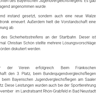
ichten des Bayerischen Jugendvergleichsfliegens. Es gab
vorragend angenommen wurde.
end instand gesetzt, sondern auch eine
neue Walze
ronik erneuert. Außerdem hielt die Vorstandschaft eine
dnung ab.
s Sicherheitsstreifens an der Startbahn. Dieser ist
mal. Christian Schön stellte mehrere Lösungsvorschläge
örden diskutiert werden.
ar der Verein erfolgreich: Beim F
ränkischen
aft den 3. Platz, beim
Bundesjugendvergleichsfliegen
nd beim
Bayerischen Jugendvergleichsfliegen
am Saaler
atz. Diese Leistungen wurden auch bei der Sportlerehrung
vember im Landratsamt Rhön-Grabfeld in Bad Neustadt