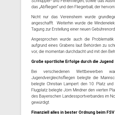
Schnupper- und Ferienfliegen, sowie das Ausr
das „Abfliegen“ und den Fliegerball, der her
Nicht nur das Vereinsheim wurde grundleg
angeschafft. Weiterhin wurde die Windenelekt
Tagung zur Erstellung einer neuen Gebührenor
Angesprochen wurde auch die Problematik de
aufgrund eines Grabens laut Behörden zu sch
vor, die momentan durchdacht und mit den Beh
Große sportliche Erfolge durch die Jugend
Bei verschiedenen Wettbewerben w
Jugendvergleichsfliegen
belegte die Mannsch
belegte Christian Lampert den 10. Platz u
Flugplatz belegte Jörn Mindner den vierten Pl
des Bayerischen Landessportverbandes im No
gewürdigt.
Finanziell alles in bester Ordnung beim FSV