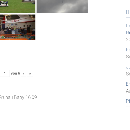
I
G
2
Fe
S
J
von
6
›
»
S
E
A
 Grunau Baby 16.09.
P