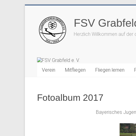
Zum
Inhalt
FSV Grabfeld
springen
Herzlich Willkommen auf der 
Verein
Mitfliegen
Fliegen lernen
Fotoalbum 2017
Bayerisches Jugend