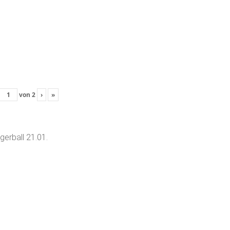
von
2
›
»
egerball 21.01.