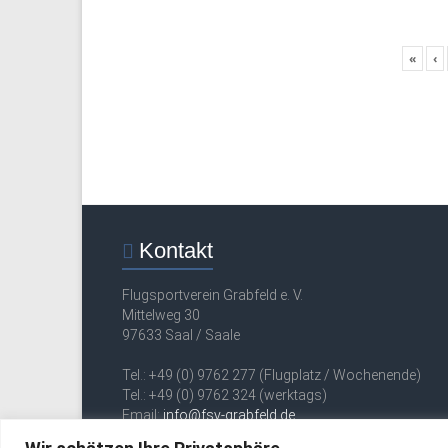
«
‹
Kontakt
Flugsportverein Grabfeld e. V.
Mittelweg 30
97633 Saal / Saale
Tel.: +49 (0) 9762 277 (Flugplatz / Wochenende)
Tel.: +49 (0) 9762 324 (werktags)
Email:
info@fsv-grabfeld.de