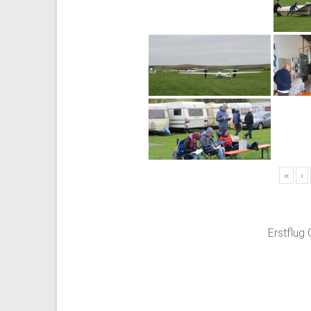
«
‹
Erstflug