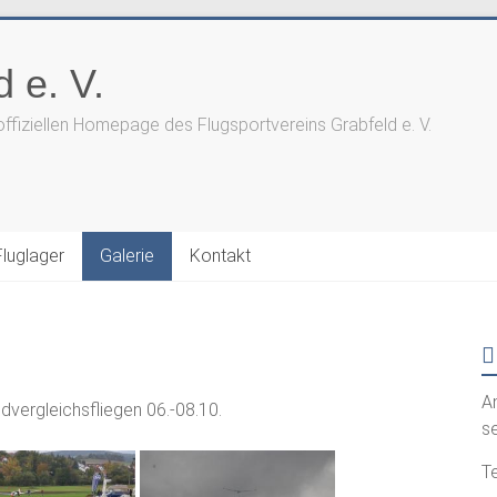
 e. V.
offiziellen Homepage des Flugsportvereins Grabfeld e. V.
Fluglager
Galerie
Kontakt
A
vergleichsfliegen 06.-08.10.
s
Te