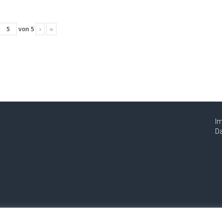
von
5
›
»
I
Da