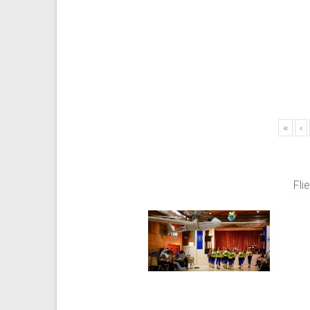
«
‹
Fli