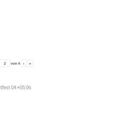
von
4
›
»
tfest 04.+05.06.