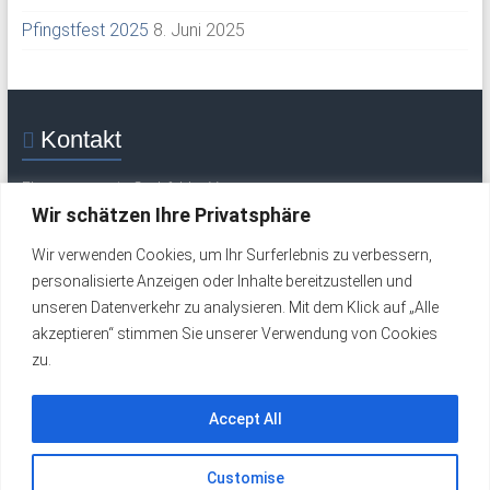
Pfingstfest 2025
8. Juni 2025
Kontakt
Flugsportverein Grabfeld e. V.
Mittelweg 30
Wir schätzen Ihre Privatsphäre
97633 Saal / Saale
Wir verwenden Cookies, um Ihr Surferlebnis zu verbessern,
Tel.: +49 (0) 9762 277 (Flugplatz / Wochenende)
personalisierte Anzeigen oder Inhalte bereitzustellen und
Tel.: +49 (0) 9762 324 (werktags)
unseren Datenverkehr zu analysieren. Mit dem Klick auf „Alle
Email:
info@fsv-grabfeld.de
akzeptieren“ stimmen Sie unserer Verwendung von Cookies
zu.
Impressum
Datenschutzerklärung
Accept All
Customise