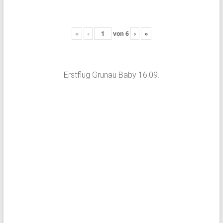
«
‹
von
6
›
»
Erstflug Grunau Baby 16.09.