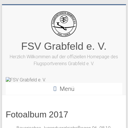
Zum
Inhalt
springen
FSV Grabfeld e. V.
Herzlich Willkommen auf der offiziellen Homepage des
Flugsportvereins Grabfeld e. V.
Menü
Fotoalbum 2017