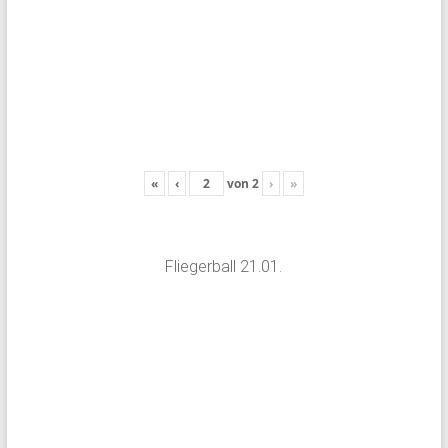
«
‹
von
2
›
»
Fliegerball 21.01.