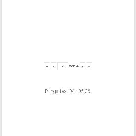
«
‹
von
4
›
»
Pfingstfest 04.+05.06.