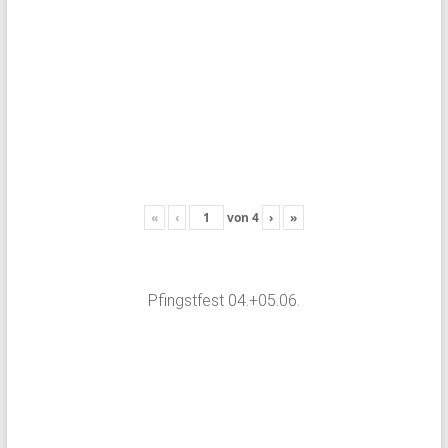
«
‹
von
4
›
»
Pfingstfest 04.+05.06.