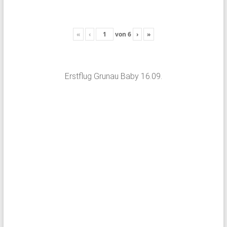
«
‹
von
6
›
»
Erstflug Grunau Baby 16.09.