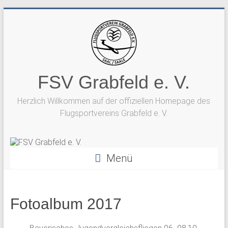
Zum
Inhalt
springen
FSV Grabfeld e. V.
Herzlich Willkommen auf der offiziellen Homepage des
Flugsportvereins Grabfeld e. V.
Menü
Fotoalbum 2017