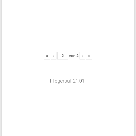
«
‹
von
2
›
»
Fliegerball 21.01.