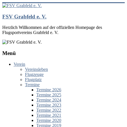
Zum
Inhalt
springen
FSV Grabfeld e. V.
Herzlich Willkommen auf der offiziellen Homepage des
Flugsportvereins Grabfeld e. V.
Menü
Verein
Vereinsleben
Flugzeuge
Flugplatz
Termine
Termine 2026
Termine 2025
Termine 2024
Termine 2023
Termine 2022
Termine 2021
Termine 2020
Termine 2019