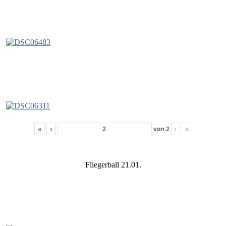
«
‹
von
2
›
»
Fliegerball 21.01.