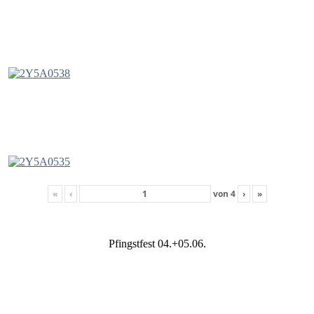
«
‹
von
4
›
»
Pfingstfest 04.+05.06.