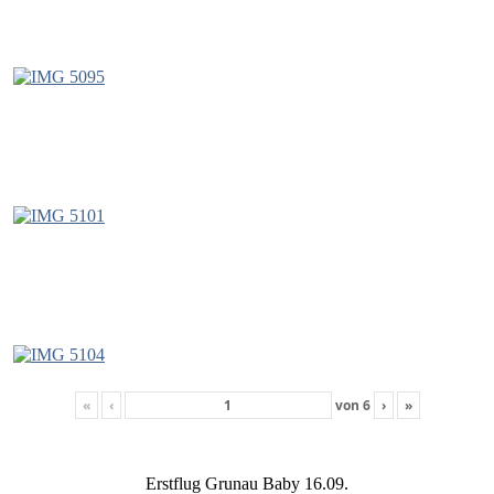
«
‹
von
6
›
»
Erstflug Grunau Baby 16.09.